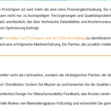
n-Prototypen ist weit mehr als eine reine Preisvergleichsübung. Sie
kann nicht nur zu kostspieligen Verzögerungen und Qualitätsproblem
atz unerlässlich, der über technische Datenblätter und Kostenvorans
en Optimierung beiträgt.
den
Hersteller für Prototypen und die PCB-Herstellung
zu identifiziere
und eine erfolgreiche Markteinführung. Ein Partner, der proaktiv mitde
eller nicht als Lieferanten, sondern als strategischen Partner, der di
auf Checklisten; fordern Sie Muster an und bewerten Sie die Qualitä
 konkretes Design-for-Manufacturability-Feedback, das Kosten senkt 
nzielle Risiken wie Materialengpässe frühzeitig und entwickeln Sie g