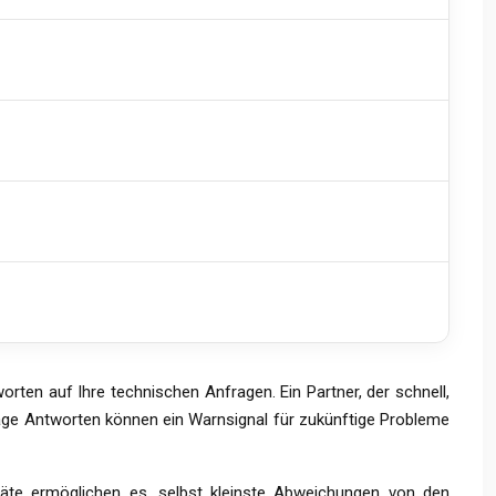
orten auf Ihre technischen Anfragen. Ein Partner, der schnell,
 vage Antworten können ein Warnsignal für zukünftige Probleme
eräte ermöglichen es, selbst kleinste Abweichungen von den